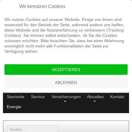
Rufen Sie uns an: 04499 9358764
Wir benutzen Cookies
Wir nutzen Cookies auf unserer Website. Einige von ihnen sind
essenziell für den Betrieb der Seite, während andere uns helfen,
diese Website und die Nutzererfahrung zu verbessern (Tracking
Cookies). Sie können selbst entscheiden, ob Sie die Cookies
zulassen möchten. Bitte beachten Sie, dass bei einer Ablehnung
womöglich nicht mehr alle Funktionalitäten der Seite zur
Verfügung stehen.
AKZEPTIEREN
ABLEHNEN
Startseite
Service
Versicherungen
Aktuelles
Kontakt
Energie
Suchen