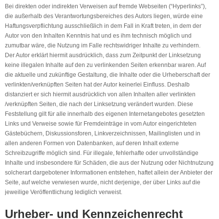
Bei direkten oder indirekten Verweisen auf fremde Webseiten (“Hyperlinks”),
die außerhalb des Verantwortungsbereiches des Autors liegen, würde eine
Haftungsverpflichtung ausschließlich in dem Fall in Kraft treten, in dem der
Autor von den Inhalten Kenntnis hat und es ihm technisch möglich und
zumutbar wäre, die Nutzung im Falle rechtswidriger Inhalte zu verhindern.
Der Autor erklärt hiermit ausdrücklich, dass zum Zeitpunkt der Linksetzung
keine illegalen Inhalte auf den zu verlinkenden Seiten erkennbar waren. Auf
die aktuelle und zukünftige Gestaltung, die Inhalte oder die Urheberschaft der
verlinkten/verknüpften Seiten hat der Autor keinerlei Einfluss. Deshalb
distanziert er sich hiermit ausdrücklich von allen Inhalten aller verlinkten
/verknüpften Seiten, die nach der Linksetzung verändert wurden. Diese
Feststellung gilt für alle innerhalb des eigenen Internetangebotes gesetzten
Links und Verweise sowie für Fremdeinträge in vom Autor eingerichteten
Gästebüchern, Diskussionsforen, Linkverzeichnissen, Mailinglisten und in
allen anderen Formen von Datenbanken, auf deren Inhalt externe
Schreibzugriffe möglich sind. Für illegale, fehlerhafte oder unvollständige
Inhalte und insbesondere für Schäden, die aus der Nutzung oder Nichtnutzung
solcherart dargebotener Informationen entstehen, haftet allein der Anbieter der
Seite, auf welche verwiesen wurde, nicht derjenige, der über Links auf die
jeweilige Veröffentlichung lediglich verweist.
Urheber- und Kennzeichenrecht